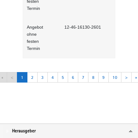
festen
Lernprog
Termin
Angebot
12-46-16130-2601
Arbeitsorga
ohne
Selbstlernh
festen
Termin
«
<
1
2
3
4
5
6
7
8
9
10
>
»
Service
Herausgeber