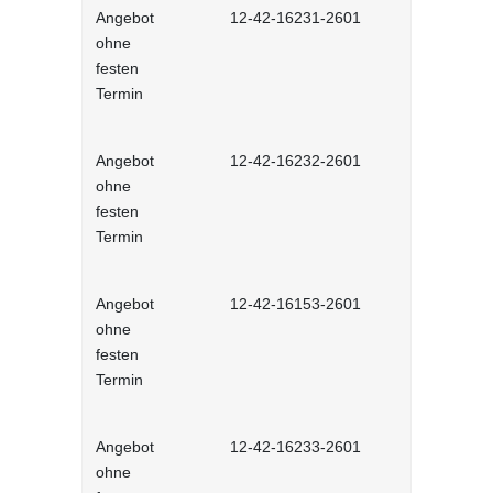
Angebot
12-42-16231-2601
Stressmana
ohne
erfolgreic
festen
meistern - 
Termin
Lernprog
Angebot
12-42-16232-2601
Resilienz -
ohne
Widerstands
festen
interaktiv
Termin
Angebot
12-42-16153-2601
Unconscious
ohne
und Stereot
festen
Lernprog
Termin
Angebot
12-42-16233-2601
Produktive
ohne
im Job - in