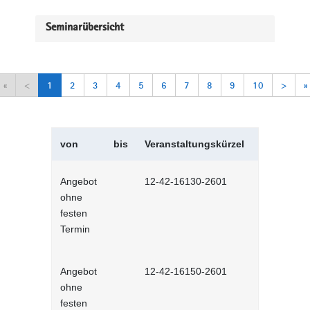
Seminarübersicht
«
<
1
2
3
4
5
6
7
8
9
10
>
»
von
bis
Veranstaltungskürzel
Veranstal
Angebot
12-42-16130-2601
Selbstman
ohne
Selbstlernh
festen
Termin
Angebot
12-42-16150-2601
Sich selbs
ohne
Selbstlernh
festen