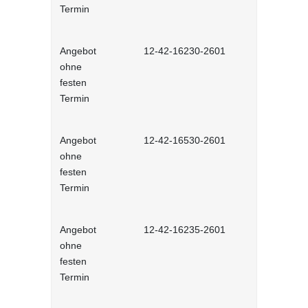
Termin
Angebot
12-42-16230-2601
Stressbewä
ohne
Selbstlernh
festen
Termin
Angebot
12-42-16530-2601
Gesunder Kö
ohne
einfache 
festen
Arbeitsplatz
Termin
Lernprog
Angebot
12-42-16235-2601
Burnout be
ohne
bewältigen 
festen
Lernprog
Termin