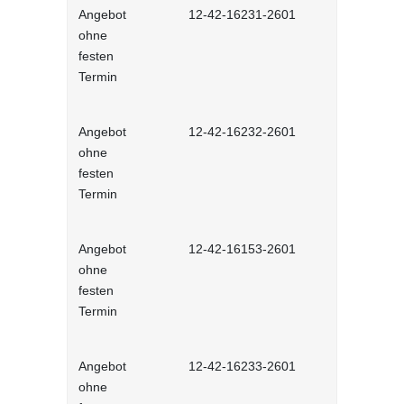
Angebot
12-42-16231-2601
Stressmana
ohne
erfolgreic
festen
meistern - 
Termin
Lernprog
Angebot
12-42-16232-2601
Resilienz -
ohne
Widerstands
festen
interaktiv
Termin
Angebot
12-42-16153-2601
Unconscious
ohne
und Stereot
festen
Lernprog
Termin
Angebot
12-42-16233-2601
Produktive
ohne
im Job - in