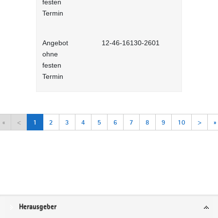
festen
Lernprog
Termin
Angebot
12-46-16130-2601
Arbeitsorga
ohne
Selbstlernh
festen
Termin
«
<
1
2
3
4
5
6
7
8
9
10
>
»
Service
Herausgeber