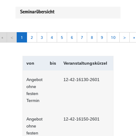
Seminarübersicht
«
<
1
2
3
4
5
6
7
8
9
10
>
»
von
bis
Veranstaltungskürzel
Veranstal
Angebot
12-42-16130-2601
Selbstman
ohne
Selbstlernh
festen
Termin
Angebot
12-42-16150-2601
Sich selbs
ohne
Selbstlernh
festen