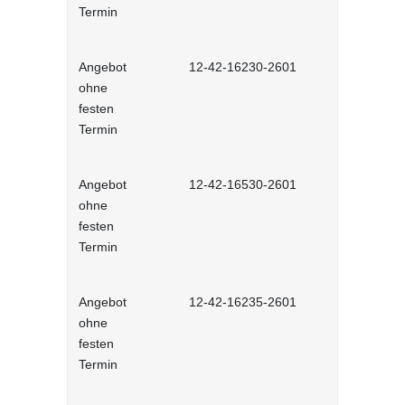
Termin
Angebot
12-42-16230-2601
Stressbewä
ohne
Selbstlernh
festen
Termin
Angebot
12-42-16530-2601
Gesunder Kö
ohne
einfache 
festen
Arbeitsplatz
Termin
Lernprog
Angebot
12-42-16235-2601
Burnout be
ohne
bewältigen 
festen
Lernprog
Termin