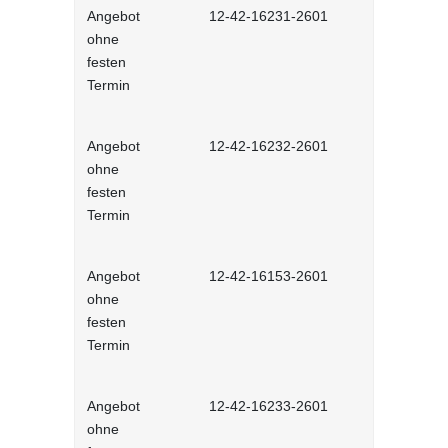
Angebot
12-42-16231-2601
Stressmana
ohne
erfolgreic
festen
meistern - 
Termin
Lernprog
Angebot
12-42-16232-2601
Resilienz -
ohne
Widerstands
festen
interaktiv
Termin
Angebot
12-42-16153-2601
Unconscious
ohne
und Stereot
festen
Lernprog
Termin
Angebot
12-42-16233-2601
Produktive
ohne
im Job - in