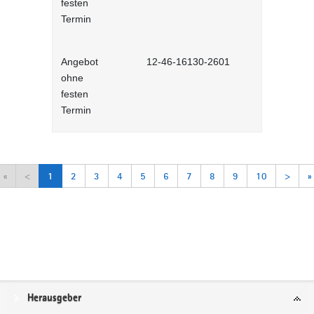
festen
Lernprog
Termin
Angebot
12-46-16130-2601
Arbeitsorga
ohne
Selbstlernh
festen
Termin
«
<
1
2
3
4
5
6
7
8
9
10
>
»
Service
Herausgeber