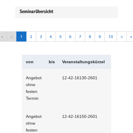
Seminarübersicht
«
<
1
2
3
4
5
6
7
8
9
10
>
»
von
bis
Veranstaltungskürzel
Veranstal
Angebot
12-42-16130-2601
Selbstman
ohne
Selbstlernh
festen
Termin
Angebot
12-42-16150-2601
Sich selbs
ohne
Selbstlernh
festen