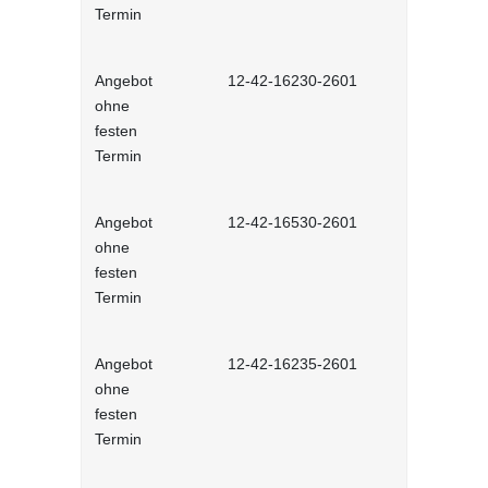
Termin
Angebot
12-42-16230-2601
Stressbewä
ohne
Selbstlernh
festen
Termin
Angebot
12-42-16530-2601
Gesunder Kö
ohne
einfache 
festen
Arbeitsplatz
Termin
Lernprog
Angebot
12-42-16235-2601
Burnout be
ohne
bewältigen 
festen
Lernprog
Termin