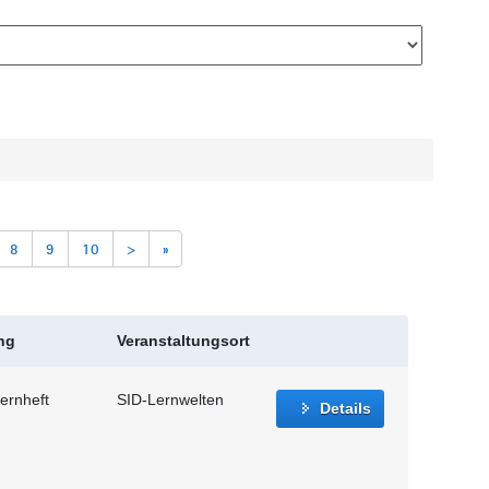
8
9
10
>
»
ng
Veranstaltungsort
ernheft
SID-Lernwelten
Details