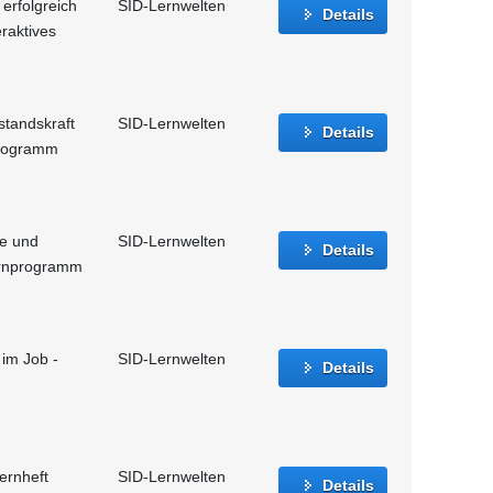
erfolgreich
SID-Lernwelten
Details
eraktives
standskraft
SID-Lernwelten
Details
nprogramm
le und
SID-Lernwelten
Details
Lernprogramm
 im Job -
SID-Lernwelten
Details
lernheft
SID-Lernwelten
Details