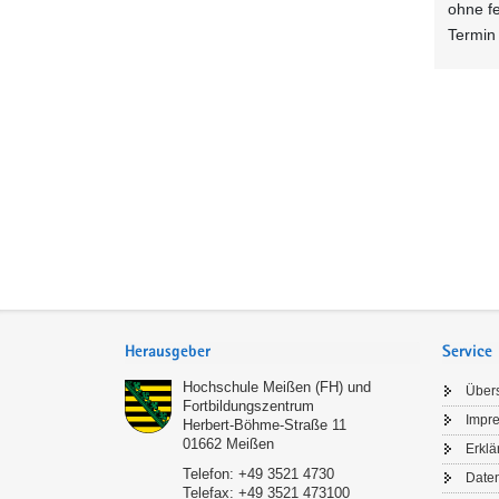
ohne f
Termin
Service
Herausgeber
Service
Hochschule Meißen (FH) und
Übers
Fortbildungszentrum
Impr
Herbert-Böhme-Straße 11
01662
Meißen
Erklä
Telefon:
+49 3521 4730
Date
Telefax:
+49 3521 473100