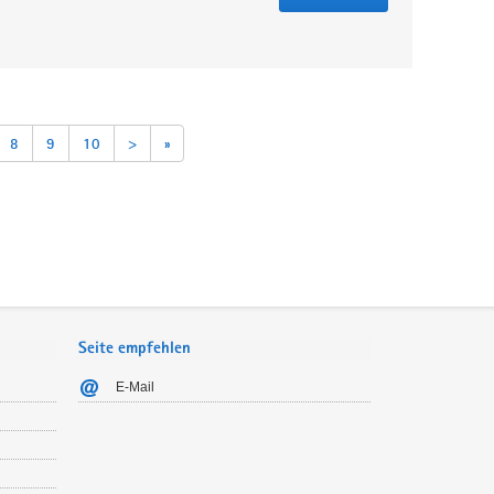
8
9
10
>
»
Seite empfehlen
E-Mail