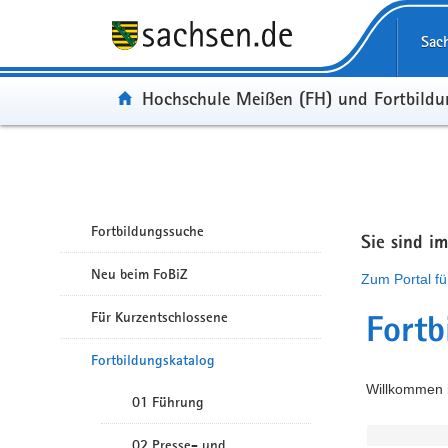
Portalübergreifende Navigation
Sac
Portal:
Hochschule Meißen (FH) und Fortbild
Fortbildungssuche
Sie sind i
Neu beim FoBiZ
Zum Portal fü
Für Kurzentschlossene
Fortb
Fortbildungskatalog
Willkommen i
01 Führung
02 Presse- und