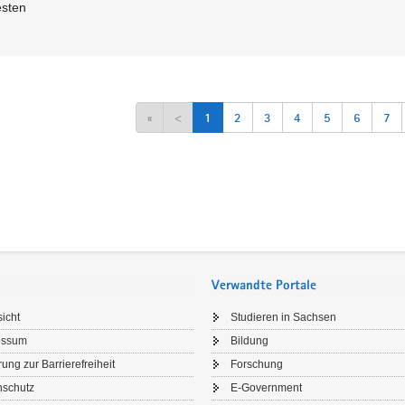
esten
«
<
1
2
3
4
5
6
7
Verwandte Portale
icht
Studieren in Sachsen
essum
Bildung
rung zur Barrierefreiheit
Forschung
nschutz
E-Government