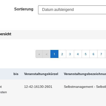
Sortierung
ersicht
«
<
1
2
3
4
5
6
7
bis
Veranstaltungskürzel
Veranstaltungsbezeichnu
t
12-42-16130-2601
Selbstmanagement - Selbstl
esten