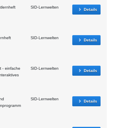
tlernheft
SID-Lernwelten
Details
rnheft
SID-Lernwelten
Details
t - einfache
SID-Lernwelten
Details
nteraktives
und
SID-Lernwelten
Details
Lernprogramm