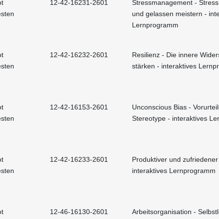
t
12-42-16231-2601
Stressmanagement - Stress 
esten
und gelassen meistern - int
Lernprogramm
t
12-42-16232-2601
Resilienz - Die innere Wider
esten
stärken - interaktives Ler
t
12-42-16153-2601
Unconscious Bias - Vorurtei
esten
Stereotype - interaktives 
t
12-42-16233-2601
Produktiver und zufriedener
esten
interaktives Lernprogramm
t
12-46-16130-2601
Arbeitsorganisation - Selbst