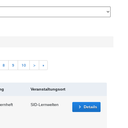
8
9
10
>
»
ng
Veranstaltungsort
ernheft
SID-Lernwelten
Details