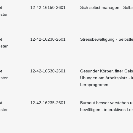
t
12-42-16150-2601
Sich selbst managen - Selbs
esten
t
12-42-16230-2601
Stressbewältigung - Selbstle
esten
t
12-42-16530-2601
Gesunder Körper, fitter Geis
esten
Übungen am Arbeitsplatz - i
Lernprogramm
t
12-42-16235-2601
Burnout besser verstehen 
esten
bewältigen - interaktives 