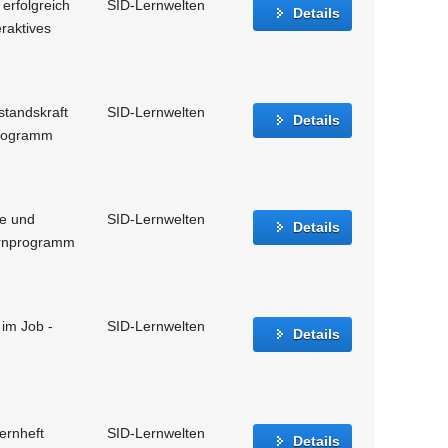
erfolgreich
SID-Lernwelten
Details
eraktives
standskraft
SID-Lernwelten
Details
nprogramm
le und
SID-Lernwelten
Details
Lernprogramm
 im Job -
SID-Lernwelten
Details
lernheft
SID-Lernwelten
Details