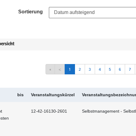
Sortierung
ersicht
«
<
1
2
3
4
5
6
7
bis
Veranstaltungskürzel
Veranstaltungsbezeichnu
t
12-42-16130-2601
Selbstmanagement - Selbstl
esten