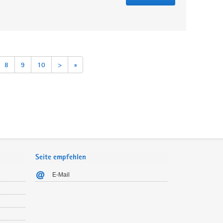
8
9
10
>
»
Seite empfehlen
E-Mail