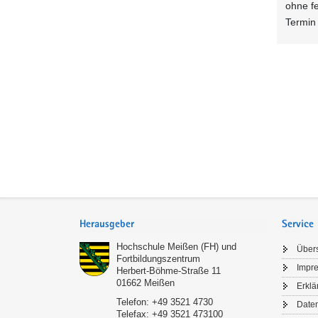
ohne f
Termin
Service
Herausgeber
Service
Hochschule Meißen (FH) und
Übers
Fortbildungszentrum
Impr
Herbert-Böhme-Straße 11
01662
Meißen
Erklä
Telefon:
+49 3521 4730
Date
Telefax:
+49 3521 473100