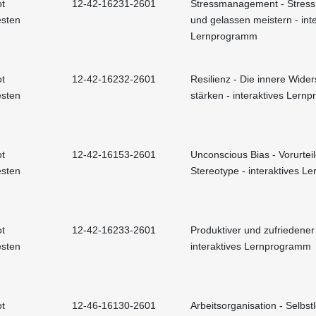
t
12-42-16231-2601
Stressmanagement - Stress 
esten
und gelassen meistern - int
Lernprogramm
t
12-42-16232-2601
Resilienz - Die innere Wider
esten
stärken - interaktives Ler
t
12-42-16153-2601
Unconscious Bias - Vorurtei
esten
Stereotype - interaktives 
t
12-42-16233-2601
Produktiver und zufriedener
esten
interaktives Lernprogramm
t
12-46-16130-2601
Arbeitsorganisation - Selbst