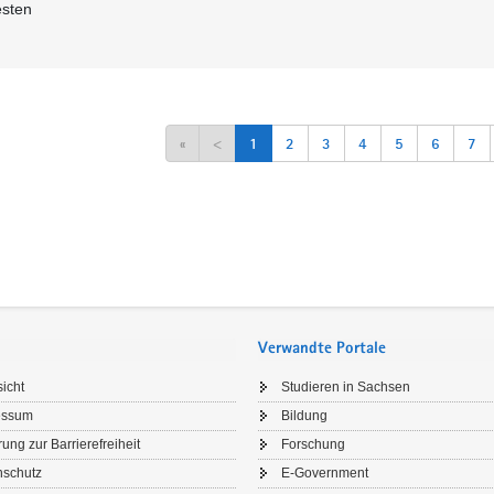
esten
«
<
1
2
3
4
5
6
7
Verwandte Portale
icht
Studieren in Sachsen
essum
Bildung
rung zur Barrierefreiheit
Forschung
nschutz
E-Government