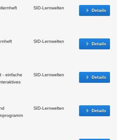
tlernheft
SID-Lernwelten
Details
rnheft
SID-Lernwelten
Details
t - einfache
SID-Lernwelten
Details
nteraktives
und
SID-Lernwelten
Details
Lernprogramm