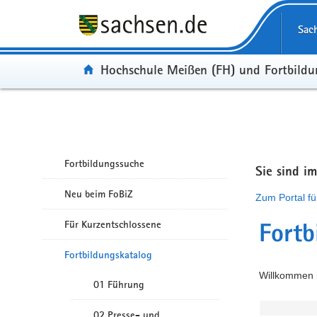
Portalübergreifende Navigation
Sac
Portal:
Hochschule Meißen (FH) und Fortbild
Fortbildungssuche
Sie sind i
Neu beim FoBiZ
Zum Portal fü
Für Kurzentschlossene
Fortb
Fortbildungskatalog
Willkommen i
01 Führung
02 Presse- und