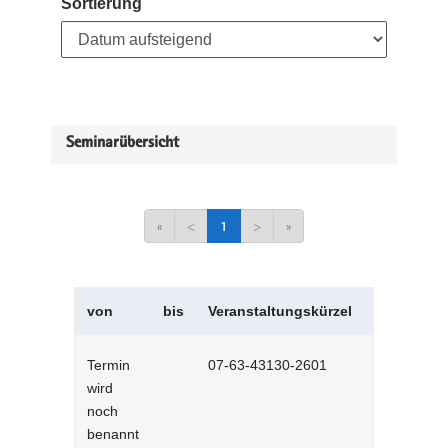
Sortierung
Seminarübersicht
«
<
1
>
»
von
bis
Veranstaltungskürzel
Veranstal
Termin
07-63-43130-2601
Ausschreib
wird
von Beratu
noch
benannt