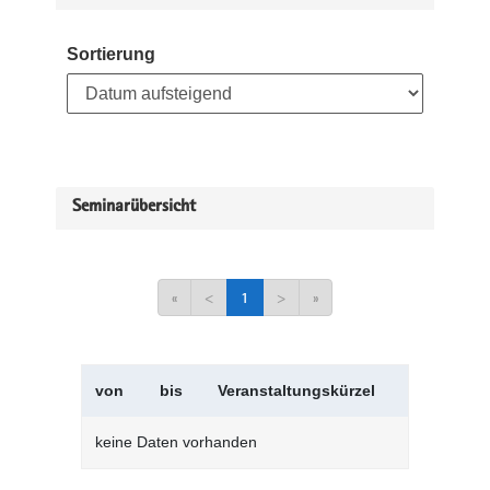
Sortierung
Seminarübersicht
«
<
1
>
»
von
bis
Veranstaltungskürzel
Verans
keine Daten vorhanden