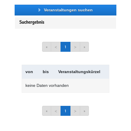
Veranstaltungen suchen
Suchergebnis
«
<
1
>
»
von
bis
Veranstaltungskürzel
Verans
keine Daten vorhanden
«
<
1
>
»