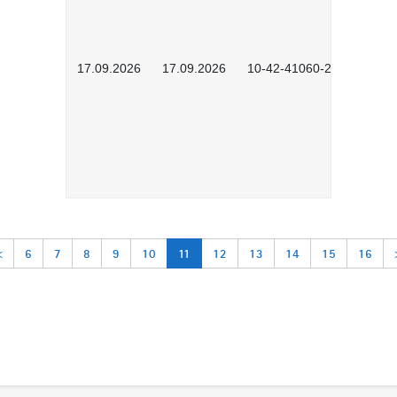
17.09.2026
17.09.2026
10-42-41060-2609
<
6
7
8
9
10
11
12
13
14
15
16