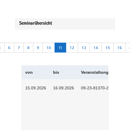
Seminarübersicht
<
6
7
8
9
10
11
12
13
14
15
16
von
bis
Veranstaltungskürzel
15.09.2026
16.09.2026
09-23-81370-2601