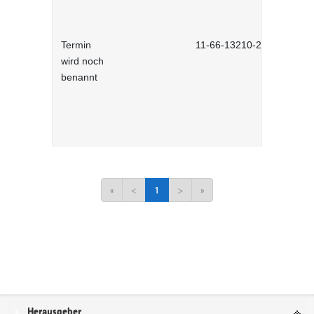
Termin
11-66-13210-2701
wird noch
benannt
«
<
1
>
»
Service
Herausgeber