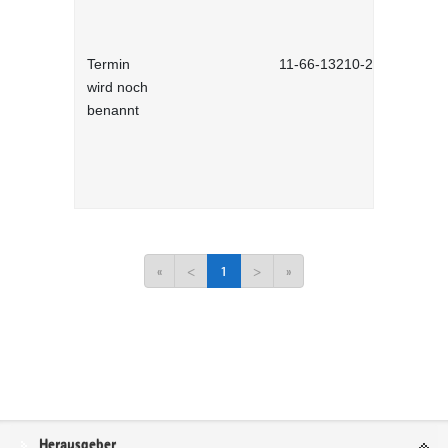
Termin
11-66-13210-2701
wird noch
benannt
«
<
1
>
»
Service
Herausgeber