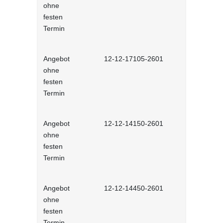
ohne
realitätsna
festen
Erkennung 
Termin
Mails (NEU
Angebot
12-12-17105-2601
Mentale Ge
ohne
Mitarbeiten
festen
interaktiv
Termin
Angebot
12-12-14150-2601
Teamrollen
ohne
produktiv 
festen
interaktiv
Termin
Angebot
12-12-14450-2601
Laterale F
ohne
führen ohn
festen
Vorgesetzte
Termin
interaktiv