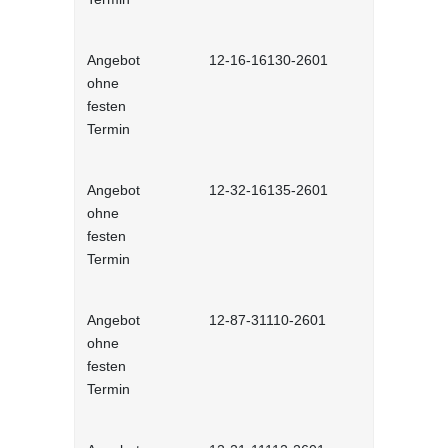
Angebot
12-16-16130-2601
Gute Entsc
ohne
interaktiv
festen
Termin
Angebot
12-32-16135-2601
Gesprächst
ohne
Selbstlernh
festen
Termin
Angebot
12-87-31110-2601
Informatio
ohne
Arbeitsplatz
festen
Lernprogr
Termin