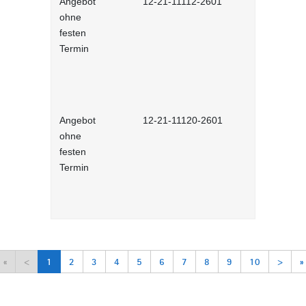
Angebot
12-21-11112-2601
Deutsch al
ohne
Sprache)
festen
Termin
Angebot
12-21-11120-2601
Niederländ
ohne
festen
Termin
«
<
1
2
3
4
5
6
7
8
9
10
>
»