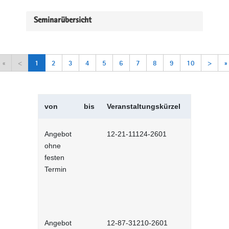
Seminarübersicht
«
<
1
2
3
4
5
6
7
8
9
10
>
»
von
bis
Veranstaltungskürzel
Veranstal
Angebot
12-21-11124-2601
Italienisch
ohne
festen
Termin
Angebot
12-87-31210-2601
Phishing-Si