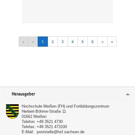
«
<
1
2
3
4
5
6
>
»
Service
Herausgeber
Hochschule Meißen (FH) und Fortbildungszentrum
Herbert-Böhme-Straße 11
01662
Meißen
Telefon:
+49 3521 4730
Telefax:
+49 3521 473100
E-Mail:
poststelle@hsf.sachsen.de