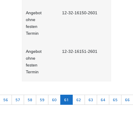
Angebot
12-32-16150-2601
Kommunikat
ohne
Selbstlernh
festen
Termin
Angebot
12-32-16151-2601
Telefoniere
ohne
festen
Termin
56
57
58
59
60
61
62
63
64
65
66