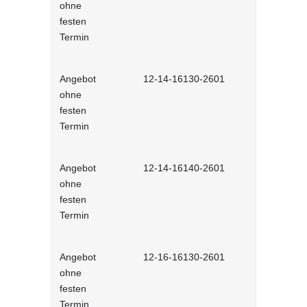
ohne
Veränderu
festen
erfolgreich
Termin
interaktiv
Angebot
12-14-16130-2601
Agile Führu
ohne
Lernprog
festen
Termin
Angebot
12-14-16140-2601
Changema
ohne
Selbstlernh
festen
Termin
Angebot
12-16-16130-2601
Gute Entsc
ohne
interaktiv
festen
Termin