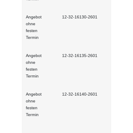
Angebot
12-32-16130-2601
Kommunikat
ohne
Selbstlernh
festen
Termin
Angebot
12-32-16135-2601
Gesprächst
ohne
Selbstlernh
festen
Termin
Angebot
12-32-16140-2601
Wertschät
ohne
Kommunikat
festen
Lernprog
Termin