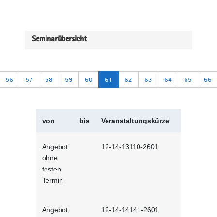
Seminarübersicht
56
57
58
59
60
61
62
63
64
65
66
von
bis
Veranstaltungskürzel
Veranstal
Angebot
12-14-13110-2601
Feedback g
ohne
Lernprog
festen
Termin
Angebot
12-14-14141-2601
Changema