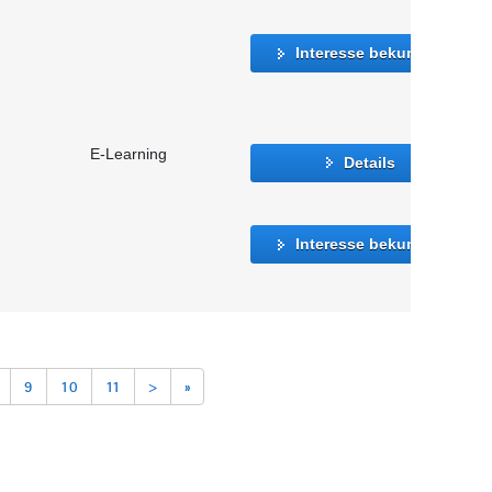
Interesse bekunden
E-Learning
Details
Interesse bekunden
9
10
11
>
»