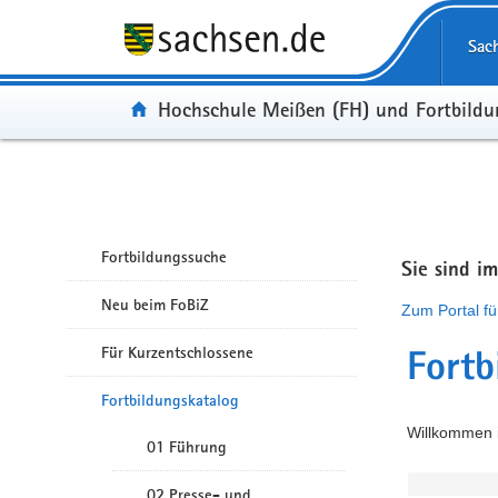
Portalübergreifende Navigation
Sac
Portal:
Hochschule Meißen (FH) und Fortbild
Fortbildungssuche
Sie sind i
Neu beim FoBiZ
Zum Portal fü
Für Kurzentschlossene
Fortb
Fortbildungskatalog
Willkommen i
01 Führung
02 Presse- und