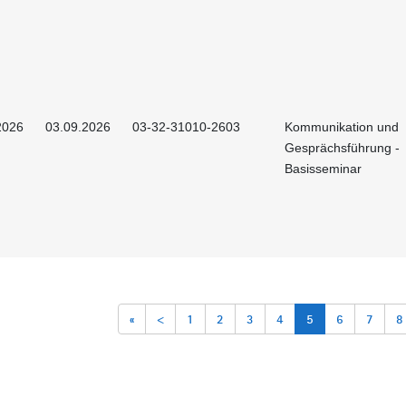
2026
03.09.2026
03-32-31010-2603
Kommunikation und
Gesprächsführung -
Basisseminar
«
<
1
2
3
4
5
6
7
8