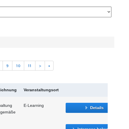
9
10
11
>
»
eichnung
Veranstaltungsort
waltung
E-Learning
Details
itgemäße
Interesse bekunden