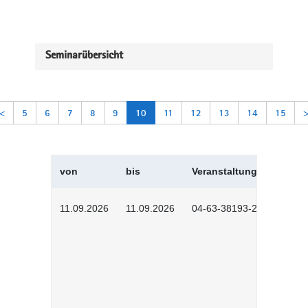
Seminarübersicht
<
5
6
7
8
9
10
11
12
13
14
15
von
bis
Veranstaltungskürzel
11.09.2026
11.09.2026
04-63-38193-2602