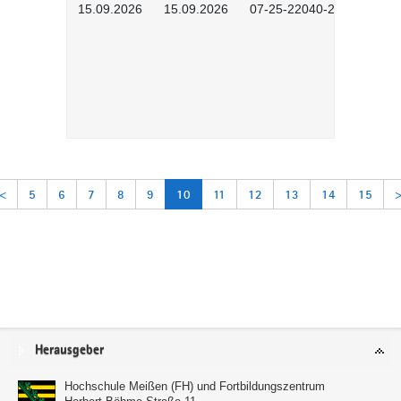
15.09.2026
15.09.2026
07-25-22040-2602
<
5
6
7
8
9
10
11
12
13
14
15
Service
Herausgeber
Hochschule Meißen (FH) und Fortbildungszentrum