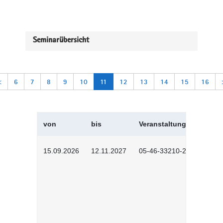
Seminarübersicht
<
6
7
8
9
10
11
12
13
14
15
16
von
bis
Veranstaltungskürzel
15.09.2026
12.11.2027
05-46-33210-2601