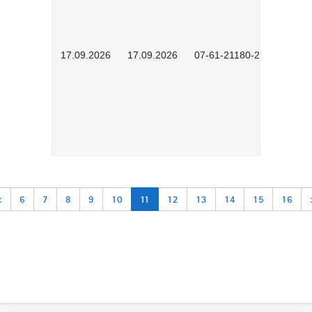
17.09.2026
17.09.2026
07-61-21180-2601
<
6
7
8
9
10
11
12
13
14
15
16