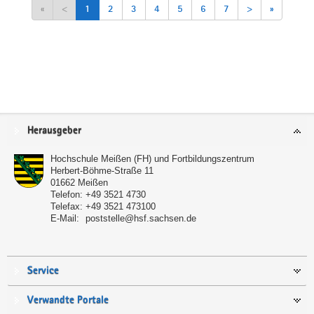
«
<
1
2
3
4
5
6
7
>
»
Service
Herausgeber
Hochschule Meißen (FH) und Fortbildungszentrum
Herbert-Böhme-Straße 11
01662
Meißen
Telefon:
+49 3521 4730
Telefax:
+49 3521 473100
E-Mail:
poststelle@hsf.sachsen.de
Service
Verwandte Portale