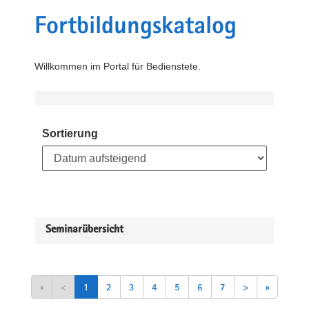
Fortbildungskatalog
Willkommen im Portal für Bedienstete.
Sortierung
Seminarübersicht
«
<
1
2
3
4
5
6
7
>
»