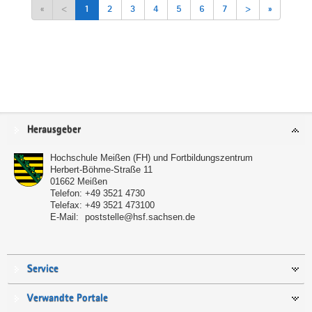
«
<
1
2
3
4
5
6
7
>
»
Service
Herausgeber
Hochschule Meißen (FH) und Fortbildungszentrum
Herbert-Böhme-Straße 11
01662
Meißen
Telefon:
+49 3521 4730
Telefax:
+49 3521 473100
E-Mail:
poststelle@hsf.sachsen.de
Service
Verwandte Portale