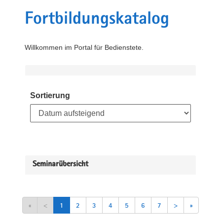
Fortbildungskatalog
Willkommen im Portal für Bedienstete.
Sortierung
Seminarübersicht
«
<
1
2
3
4
5
6
7
>
»