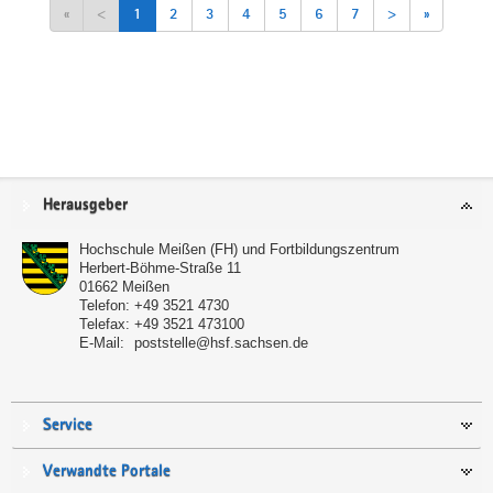
«
<
1
2
3
4
5
6
7
>
»
Service
Herausgeber
Hochschule Meißen (FH) und Fortbildungszentrum
Herbert-Böhme-Straße 11
01662
Meißen
Telefon:
+49 3521 4730
Telefax:
+49 3521 473100
E-Mail:
poststelle@hsf.sachsen.de
Service
Verwandte Portale