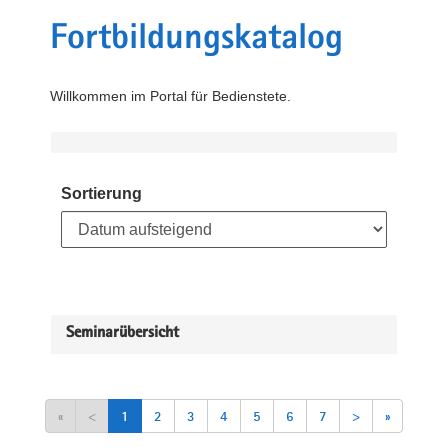
Fortbildungskatalog
Willkommen im Portal für Bedienstete.
Sortierung
Seminarübersicht
«
<
1
2
3
4
5
6
7
>
»