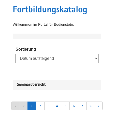
Fortbildungskatalog
Willkommen im Portal für Bedienstete.
Sortierung
Seminarübersicht
«
<
1
2
3
4
5
6
7
>
»