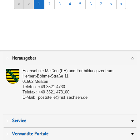
«
<
1
2
3
4
5
6
7
>
»
Service
Herausgeber
Hochschule Meißen (FH) und Fortbildungszentrum
Herbert-Böhme-Straße 11
01662
Meißen
Telefon:
+49 3521 4730
Telefax:
+49 3521 473100
E-Mail:
poststelle@hsf.sachsen.de
Service
Verwandte Portale