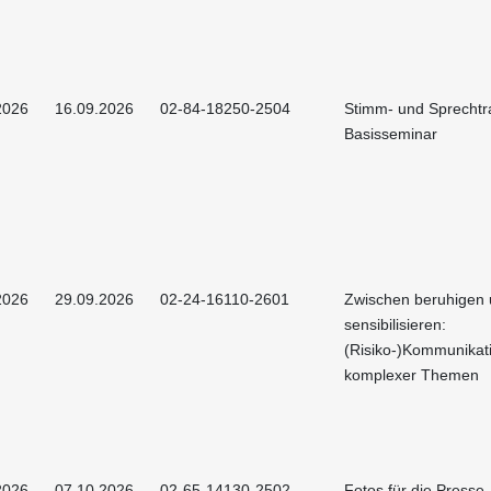
2026
16.09.2026
02-84-18250-2504
Stimm- und Sprechtra
Basisseminar
2026
29.09.2026
02-24-16110-2601
Zwischen beruhigen
sensibilisieren:
(Risiko-)Kommunikat
komplexer Themen
2026
07.10.2026
02-65-14130-2502
Fotos für die Presse