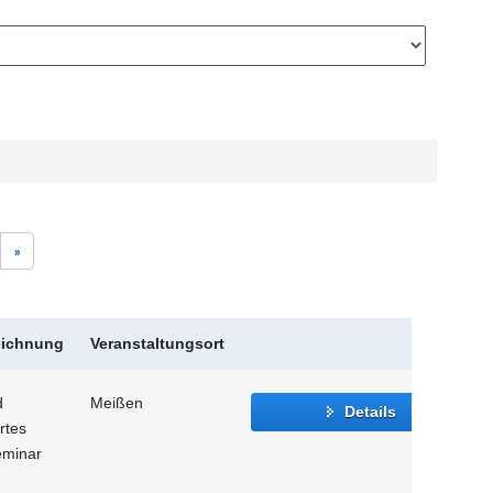
»
eichnung
Veranstaltungsort
d
Meißen
Details
rtes
eminar