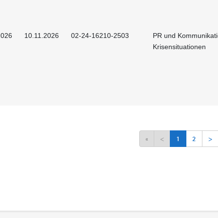
2026
10.11.2026
02-24-16210-2503
PR und Kommunikati
Krisensituationen
«
<
1
2
>