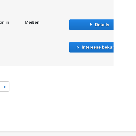
on in
Meißen
Details
Interesse bekunden
»