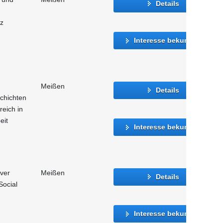
Details
tz
Interesse bekunden
Meißen
Details
chichten
reich in
eit
Interesse bekunden
iver
Meißen
Details
Social
Interesse bekunden