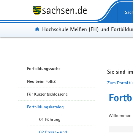
Portalübergreifende Navigation
Sac
Portal:
Hochschule Meißen (FH) und Fortbild
Fortbildungssuche
Sie sind i
Neu beim FoBiZ
Zum Portal fü
Für Kurzentschlossene
Fortb
Fortbildungskatalog
Willkommen i
01 Führung
02 Presse- und