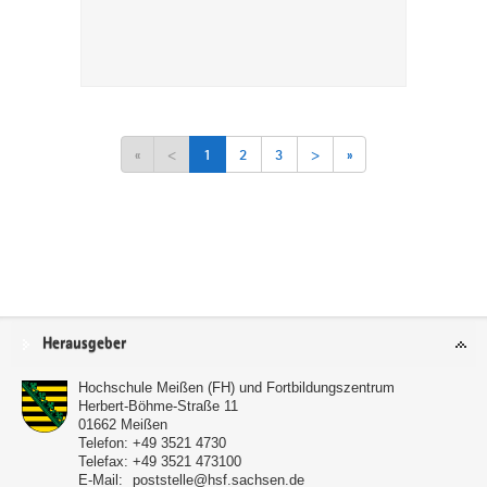
«
<
1
2
3
>
»
Service
Herausgeber
Hochschule Meißen (FH) und Fortbildungszentrum
Herbert-Böhme-Straße 11
01662
Meißen
Telefon:
+49 3521 4730
Telefax:
+49 3521 473100
E-Mail:
poststelle@hsf.sachsen.de