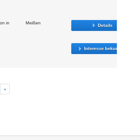
on in
Meißen
Details
Interesse bekunden
»