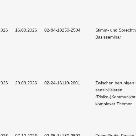
2026
16.09.2026
02-84-18250-2504
Stimm- und Sprechtra
Basisseminar
2026
29.09.2026
02-24-16110-2601
Zwischen beruhigen
sensibilisieren:
(Risiko-)Kommunikat
komplexer Themen
2026
07.10.2026
02-65-14130-2502
Fotos für die Presse