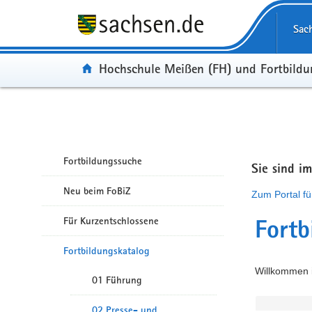
Portalübergreifende Navigation
Sac
Portal:
Hochschule Meißen (FH) und Fortbild
Fortbildungssuche
Sie sind i
Neu beim FoBiZ
Zum Portal fü
Für Kurzentschlossene
Fortb
Fortbildungskatalog
Willkommen i
01 Führung
02 Presse- und