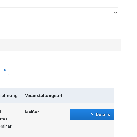
»
eichnung
Veranstaltungsort
d
Meißen
Details
rtes
eminar