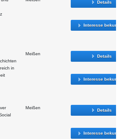
Details
tz
Interesse bekunden
Meißen
Details
chichten
reich in
eit
Interesse bekunden
iver
Meißen
Details
Social
Interesse bekunden