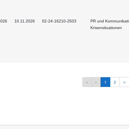
2026
10.11.2026
02-24-16210-2503
PR und Kommunikati
Krisensituationen
«
<
1
2
>