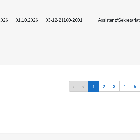
2026
01.10.2026
03-12-21160-2601
Assistenz/Sekretaria
«
<
1
2
3
4
5