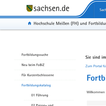
Portalübergreifende Navigation
Sac
Portal:
Hochschule Meißen (FH) und Fortbild
Fortbildungssuche
Sie sind i
Neu beim FoBiZ
Zum Portal fü
Für Kurzentschlossene
Fortb
Fortbildungskatalog
Willkommen i
01 Führung
02 Presse- und