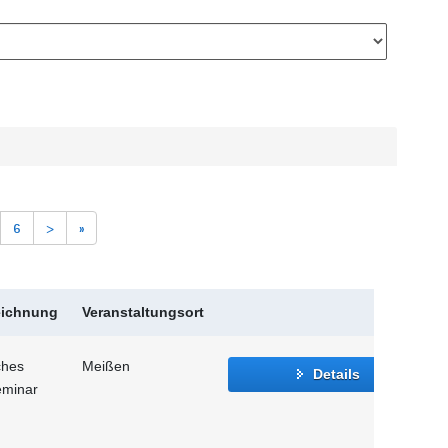
6
>
»
eichnung
Veranstaltungsort
ches
Meißen
Details
eminar