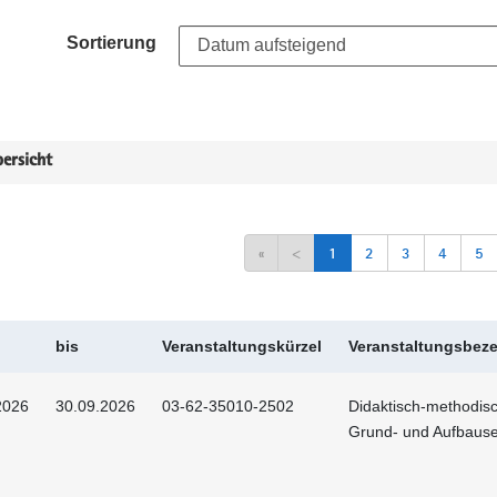
Sortierung
ersicht
«
<
1
2
3
4
5
bis
Veranstaltungskürzel
Veranstaltungsbez
2026
30.09.2026
03-62-35010-2502
Didaktisch-methodis
Grund- und Aufbaus