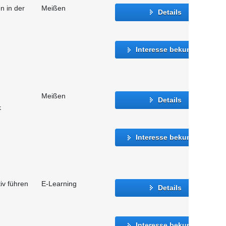
n in der
Meißen
Details
Interesse bekunden
Meißen
Details
k
Interesse bekunden
iv führen
E-Learning
Details
Interesse bekunden