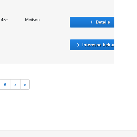
t 45+
Meißen
Details
Interesse bekunden
6
>
»