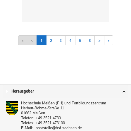
«
<
1
2
3
4
5
6
>
»
Service
Herausgeber
Hochschule Meißen (FH) und Fortbildungszentrum
Herbert-Böhme-Straße 11
01662
Meißen
Telefon:
+49 3521 4730
Telefax:
+49 3521 473100
E-Mail:
poststelle@hsf.sachsen.de