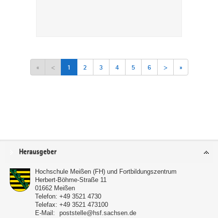
«
<
1
2
3
4
5
6
>
»
Service
Herausgeber
Hochschule Meißen (FH) und Fortbildungszentrum
Herbert-Böhme-Straße 11
01662
Meißen
Telefon:
+49 3521 4730
Telefax:
+49 3521 473100
E-Mail:
poststelle@hsf.sachsen.de