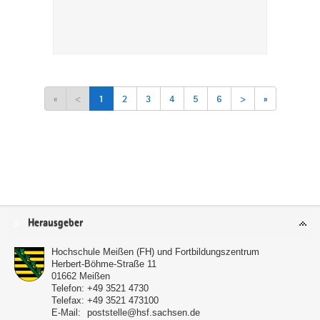
«
<
1
2
3
4
5
6
>
»
Service
Herausgeber
Hochschule Meißen (FH) und Fortbildungszentrum
Herbert-Böhme-Straße 11
01662
Meißen
Telefon:
+49 3521 4730
Telefax:
+49 3521 473100
E-Mail:
poststelle@hsf.sachsen.de