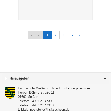
«
<
1
2
3
>
»
Service
Herausgeber
Hochschule Meißen (FH) und Fortbildungszentrum
Herbert-Böhme-Straße 11
01662
Meißen
Telefon:
+49 3521 4730
Telefax:
+49 3521 473100
E-Mail:
poststelle@hsf.sachsen.de