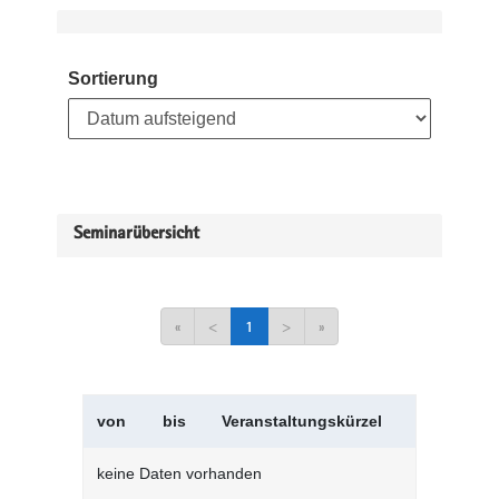
Sortierung
Seminarübersicht
«
<
1
>
»
von
bis
Veranstaltungskürzel
Verans
keine Daten vorhanden