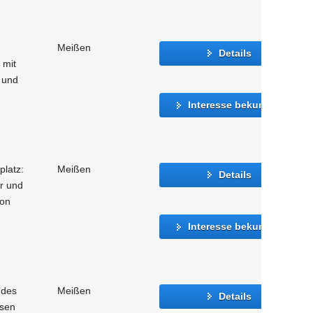
Meißen
Details
 mit
 und
Interesse bekunden
platz:
Meißen
Details
er und
ion
Interesse bekunden
 des
Meißen
Details
hsen