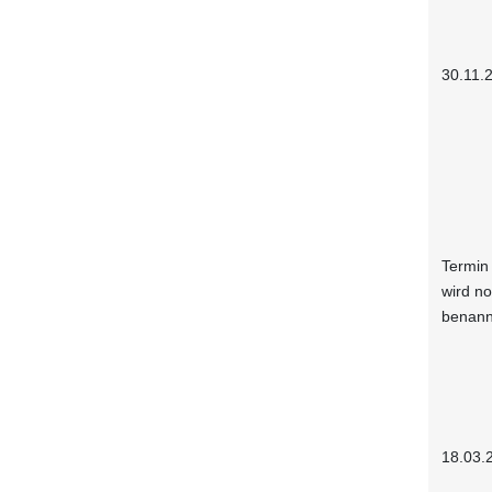
30.11.
Termin
wird n
benann
18.03.