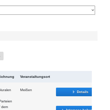
»
eichnung
Veranstaltungsort
luralen
Meißen
Details
Parteien
f dem
Interesse bekunden