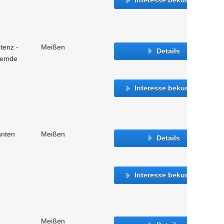
tenz -
Meißen
Details
fremde
Interesse bekunden
nnten
Meißen
Details
Interesse bekunden
Meißen