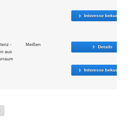
Interesse bekunden
tenz -
Meißen
Details
en aus
urraum
Interesse bekunden
»