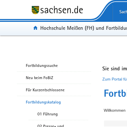
Portalübergreifende Navigation
Sac
Portal:
Hochschule Meißen (FH) und Fortbild
Fortbildungssuche
Sie sind i
Neu beim FoBiZ
Zum Portal fü
Für Kurzentschlossene
Fortb
Fortbildungskatalog
Willkommen i
01 Führung
02 Presse- und