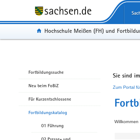
Portalübergreifende Navigation
Sac
Portal:
Hochschule Meißen (FH) und Fortbild
Fortbildungssuche
Sie sind i
Neu beim FoBiZ
Zum Portal fü
Für Kurzentschlossene
Fortb
Fortbildungskatalog
Willkommen i
01 Führung
02 Presse- und