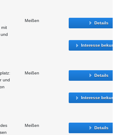
Meißen
Details
 mit
 und
Interesse bekunden
platz:
Meißen
Details
er und
ion
Interesse bekunden
 des
Meißen
Details
hsen