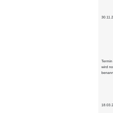
30.11.
Termin
wird n
benann
18.03.