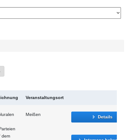
»
eichnung
Veranstaltungsort
luralen
Meißen
Details
Parteien
f dem
Interesse bekunden