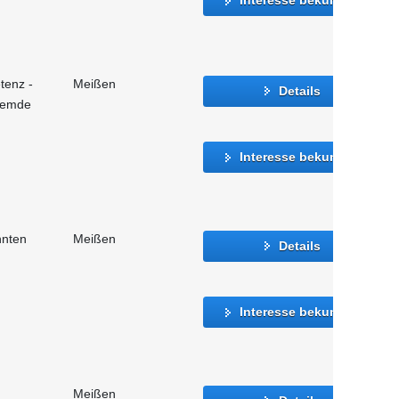
tenz -
Meißen
Details
fremde
Interesse bekunden
nnten
Meißen
Details
Interesse bekunden
Meißen