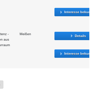
Interesse bekunden
tenz -
Meißen
Details
en aus
urraum
Interesse bekunden
»