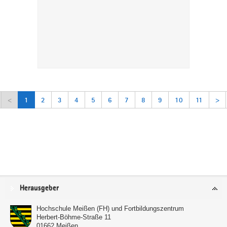
<
1
2
3
4
5
6
7
8
9
10
11
>
Service
Herausgeber
Hochschule Meißen (FH) und Fortbildungszentrum
Herbert-Böhme-Straße 11
01662
Meißen