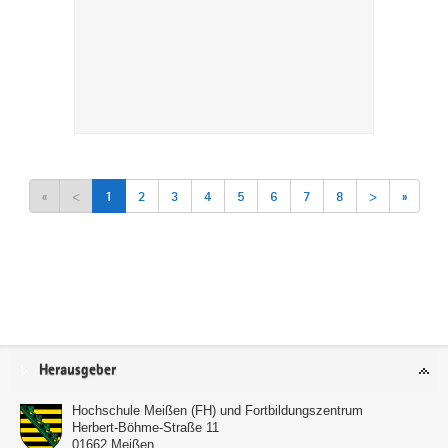
«
<
1
2
3
4
5
6
7
8
>
»
Service
Herausgeber
Hochschule Meißen (FH) und Fortbildungszentrum
Herbert-Böhme-Straße 11
01662
Meißen