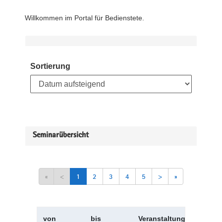
Willkommen im Portal für Bedienstete.
Sortierung
Seminarübersicht
«
<
1
2
3
4
5
>
»
von
bis
Veranstaltungskürzel