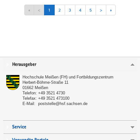
«
<
1
2
3
4
5
>
»
Service
Herausgeber
Hochschule Meißen (FH) und Fortbildungszentrum
Herbert-Böhme-Straße 11
01662
Meißen
Telefon:
+49 3521 4730
Telefax:
+49 3521 473100
E-Mail:
poststelle@hsf.sachsen.de
Service