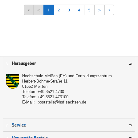
«
<
1
2
3
4
5
>
»
Service
Herausgeber
Hochschule Meißen (FH) und Fortbildungszentrum
Herbert-Böhme-Straße 11
01662
Meißen
Telefon:
+49 3521 4730
Telefax:
+49 3521 473100
E-Mail:
poststelle@hsf.sachsen.de
Service