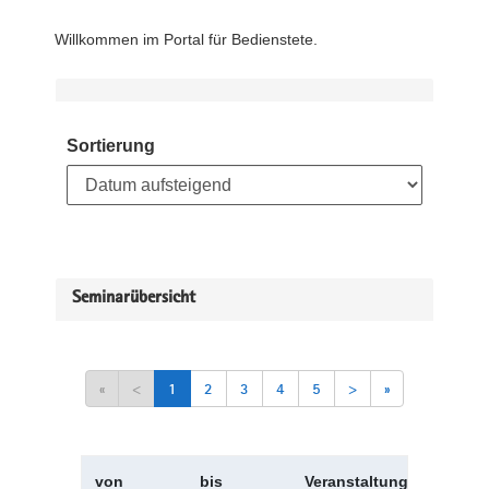
Willkommen im Portal für Bedienstete.
Sortierung
Seminarübersicht
«
<
1
2
3
4
5
>
»
von
bis
Veranstaltungskürzel