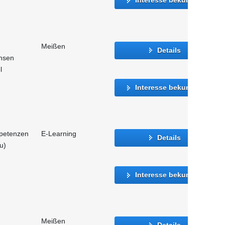
Meißen
Details
hsen
l
Interesse bekunden
mpetenzen
E-Learning
Details
u)
Interesse bekunden
Meißen
Details