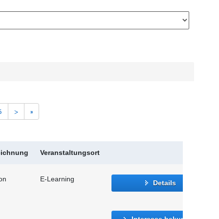
5
>
»
eichnung
Veranstaltungsort
ion
E-Learning
Details
Interesse bekunden