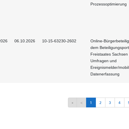
Prozessoptimierung
2026
06.10.2026
10-15-63230-2602
Online-Bürgerbeteili
dem Beteiligungsport
Freistaates Sachsen 
Umfragen und
Ereignismelder/mobi
Datenerfassung
«
<
1
2
3
4