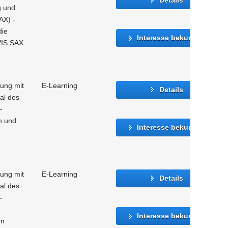
g und
AX) -
die
Interesse bekunden
VIS.SAX
gung mit
E-Learning
Details
al des
-
n und
Interesse bekunden
gung mit
E-Learning
Details
al des
-
Interesse bekunden
en