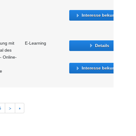
Interesse bekunden
gung mit
E-Learning
Details
al des
- Online-
Interesse bekunden
le
5
>
»