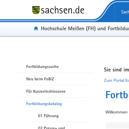
Portalübergreifende Navigation
Sac
Portal:
Hochschule Meißen (FH) und Fortbild
Fortbildungssuche
Sie sind i
Neu beim FoBiZ
Zum Portal fü
Für Kurzentschlossene
Fortb
Fortbildungskatalog
Willkommen i
01 Führung
02 Presse- und