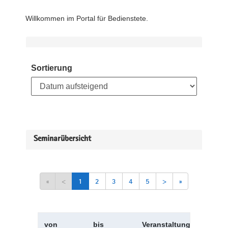
Willkommen im Portal für Bedienstete.
Sortierung
Seminarübersicht
«
<
1
2
3
4
5
>
»
von
bis
Veranstaltungskürzel