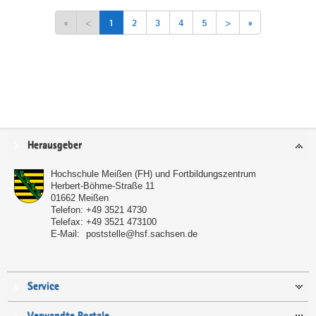
«
<
1
2
3
4
5
>
»
Service
Herausgeber
Hochschule Meißen (FH) und Fortbildungszentrum
Herbert-Böhme-Straße 11
01662
Meißen
Telefon:
+49 3521 4730
Telefax:
+49 3521 473100
E-Mail:
poststelle@hsf.sachsen.de
Service