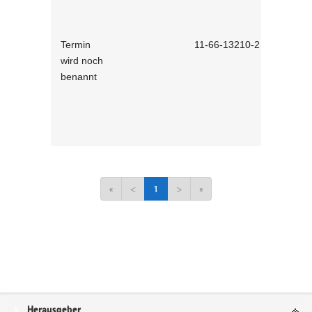
Termin
11-66-13210-2701
wird noch
benannt
«
<
1
>
»
Service
Herausgeber