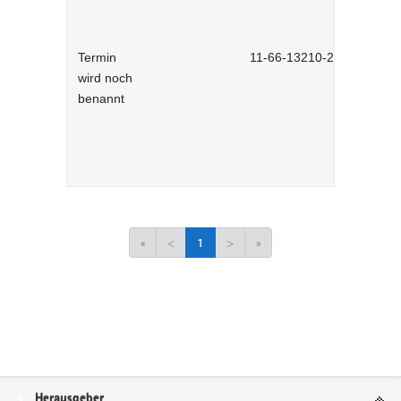
Termin
11-66-13210-2701
wird noch
benannt
«
<
1
>
»
Service
Herausgeber