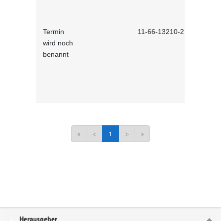
Termin
11-66-13210-2701
wird noch
benannt
«
<
1
>
»
Service
Herausgeber