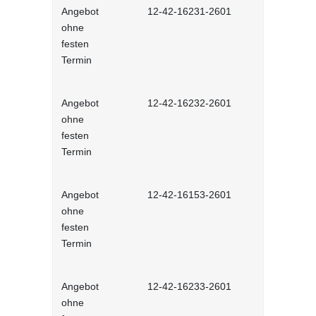
Angebot
12-42-16231-2601
Stressmana
ohne
erfolgreic
festen
meistern - 
Termin
Lernprog
Angebot
12-42-16232-2601
Resilienz -
ohne
Widerstands
festen
interaktiv
Termin
Angebot
12-42-16153-2601
Unconscious
ohne
und Stereot
festen
Lernprog
Termin
Angebot
12-42-16233-2601
Produktive
ohne
im Job - in