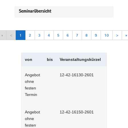
Seminarübersicht
«
<
1
2
3
4
5
6
7
8
9
10
>
»
von
bis
Veranstaltungskürzel
Veranstal
Angebot
12-42-16130-2601
Selbstman
ohne
Selbstlernh
festen
Termin
Angebot
12-42-16150-2601
Sich selbs
ohne
Selbstlernh
festen