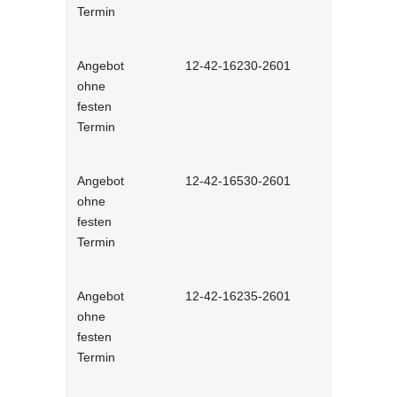
Termin
Angebot
12-42-16230-2601
Stressbewä
ohne
Selbstlernh
festen
Termin
Angebot
12-42-16530-2601
Gesunder Kö
ohne
einfache 
festen
Arbeitsplatz
Termin
Lernprog
Angebot
12-42-16235-2601
Burnout be
ohne
bewältigen 
festen
Lernprog
Termin