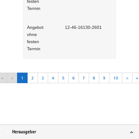
festen
Lernprog
Termin
Angebot
12-46-16130-2601
Arbeitsorga
ohne
Selbstlernh
festen
Termin
«
<
1
2
3
4
5
6
7
8
9
10
>
»
Service
Herausgeber