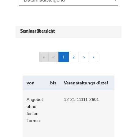
Seminarübersicht
«
<
1
2
>
»
von
bis
Veranstaltungskürzel
Veranstal
Angebot
12-21-11111-2601
Englisch (
ohne
festen
Termin