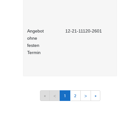
Angebot
12-21-11120-2601
Niederländ
ohne
festen
Termin
«
<
1
2
>
»