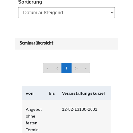
Sortierung
Seminarübersicht
«
<
1
>
»
von
bis
Veranstaltungskürzel
Veranstal
Angebot
12-82-13130-2601
Microsoft 
ohne
Seriendruck
festen
Lernprog
Termin