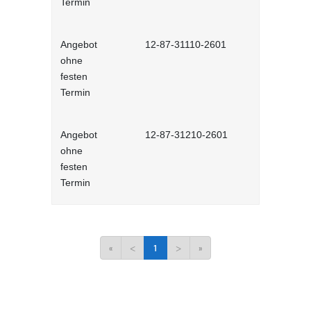
Termin
Angebot
12-87-31110-2601
Informatio
ohne
Arbeitsplatz
festen
Lernprogr
Termin
Angebot
12-87-31210-2601
Phishing-Si
ohne
Spiel zur 
festen
E-Mails (N
Termin
«
<
1
>
»