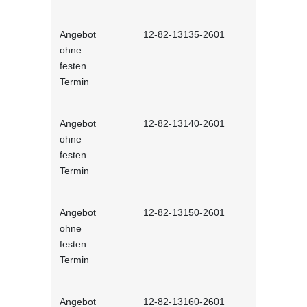
Angebot
12-82-13135-2601
Microsoft W
ohne
interaktiv
festen
Termin
Angebot
12-82-13140-2601
Microsoft 
ohne
interaktiv
festen
Termin
Angebot
12-82-13150-2601
Microsoft 
ohne
Vertiefung 
festen
Lernprog
Termin
Angebot
12-82-13160-2601
Microsoft O