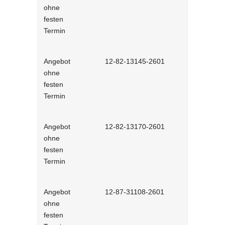
ohne
Lernprog
festen
Termin
Angebot
12-82-13145-2601
Microsoft E
ohne
interaktiv
festen
Termin
Angebot
12-82-13170-2601
Microsoft 
ohne
und Vertief
festen
Lernprog
Termin
Angebot
12-87-31108-2601
Informatio
ohne
für die Beh
festen
interaktiv