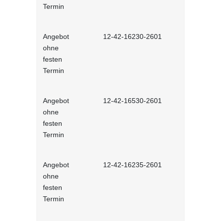
Termin
Angebot
12-42-16230-2601
Stressbewä
ohne
Selbstlernh
festen
Termin
Angebot
12-42-16530-2601
Gesunder Kö
ohne
einfache 
festen
Arbeitsplatz
Termin
Lernprog
Angebot
12-42-16235-2601
Burnout be
ohne
bewältigen 
festen
Lernprog
Termin