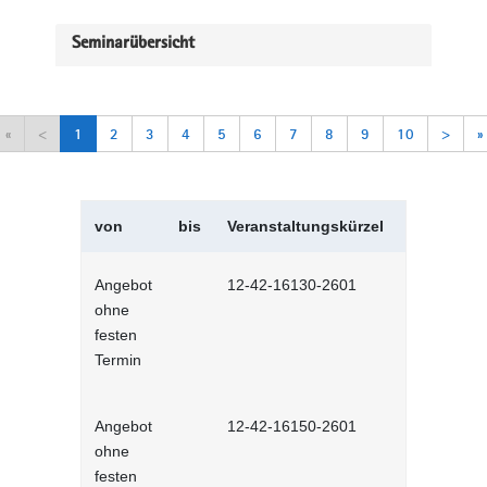
Seminarübersicht
«
<
1
2
3
4
5
6
7
8
9
10
>
»
von
bis
Veranstaltungskürzel
Veranstal
Angebot
12-42-16130-2601
Selbstman
ohne
Selbstlernh
festen
Termin
Angebot
12-42-16150-2601
Sich selbs
ohne
Selbstlernh
festen