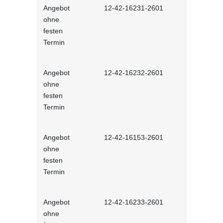
Angebot
12-42-16231-2601
Stressmana
ohne
erfolgreic
festen
meistern - 
Termin
Lernprog
Angebot
12-42-16232-2601
Resilienz -
ohne
Widerstands
festen
interaktiv
Termin
Angebot
12-42-16153-2601
Unconscious
ohne
und Stereot
festen
Lernprog
Termin
Angebot
12-42-16233-2601
Produktive
ohne
im Job - in