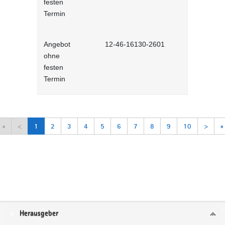
festen
Lernprog
Termin
Angebot
12-46-16130-2601
Arbeitsorga
ohne
Selbstlernh
festen
Termin
«
<
1
2
3
4
5
6
7
8
9
10
>
»
Service
Herausgeber