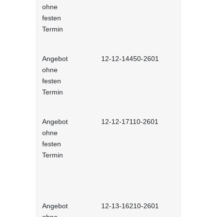
ohne
führen - in
festen
Lernprog
Termin
Angebot
12-12-14450-2601
Laterale F
ohne
führen ohn
festen
Vorgesetzte
Termin
interaktiv
Angebot
12-12-17110-2601
Mitarbeiter
ohne
- interakt
festen
Termin
Angebot
12-13-16210-2601
Agiles Mind