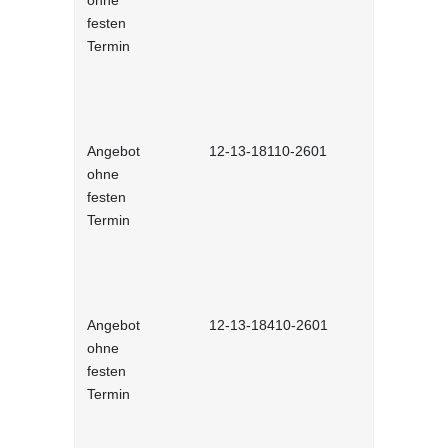
ohne
interaktiv
festen
Termin
Angebot
12-13-18110-2601
Gezielt ne
ohne
interaktiv
festen
Termin
Angebot
12-13-18410-2601
Female Lea
ohne
Erfolgreich
festen
Gender-Bar
Termin
(interakti