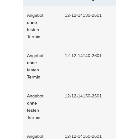
Angebot
12-12-14130-2601
Neu in der 
ohne
interaktiv
festen
Termin
Angebot
12-12-14140-2601
Mitarbeiter
ohne
Selbstlernh
festen
Termin
Angebot
12-12-14150-2601
Teamrollen
ohne
produktiv 
festen
interaktiv
Termin
Angebot
12-12-14160-2601
Hybride Te