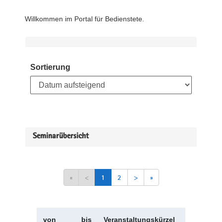
Willkommen im Portal für Bedienstete.
Sortierung
Seminarübersicht
«
<
1
2
>
»
von
bis
Veranstaltungskürzel
Veranstal