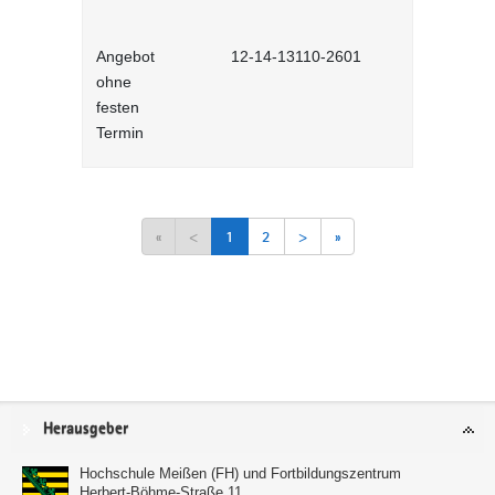
Angebot
12-14-13110-2601
Feedback g
ohne
Lernprog
festen
Termin
«
<
1
2
>
»
Service
Herausgeber
Hochschule Meißen (FH) und Fortbildungszentrum
Herbert-Böhme-Straße 11