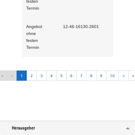
festen
Lernprog
Termin
Angebot
12-46-16130-2601
Arbeitsorga
ohne
Selbstlernh
festen
Termin
«
<
1
2
3
4
5
6
7
8
9
10
>
»
Service
Herausgeber