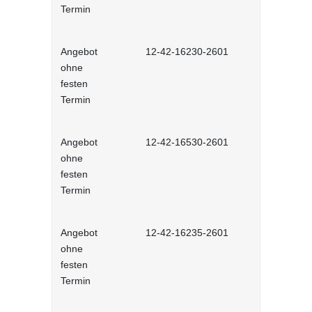
Termin
Angebot
12-42-16230-2601
Stressbewä
ohne
Selbstlernh
festen
Termin
Angebot
12-42-16530-2601
Gesunder Kö
ohne
einfache 
festen
Arbeitsplatz
Termin
Lernprog
Angebot
12-42-16235-2601
Burnout be
ohne
bewältigen 
festen
Lernprog
Termin