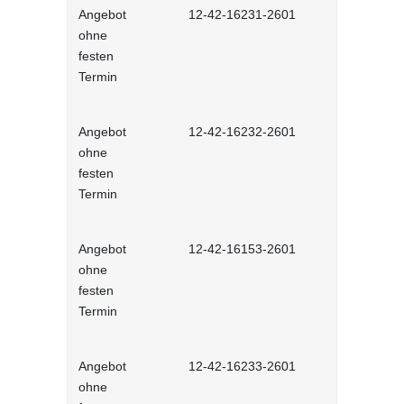
Angebot
12-42-16231-2601
Stressmana
ohne
erfolgreic
festen
meistern - 
Termin
Lernprog
Angebot
12-42-16232-2601
Resilienz -
ohne
Widerstands
festen
interaktiv
Termin
Angebot
12-42-16153-2601
Unconscious
ohne
und Stereot
festen
Lernprog
Termin
Angebot
12-42-16233-2601
Produktive
ohne
im Job - in