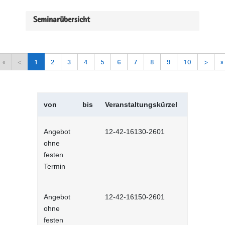
Seminarübersicht
«
<
1
2
3
4
5
6
7
8
9
10
>
»
von
bis
Veranstaltungskürzel
Veranstal
Angebot
12-42-16130-2601
Selbstman
ohne
Selbstlernh
festen
Termin
Angebot
12-42-16150-2601
Sich selbs
ohne
Selbstlernh
festen