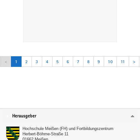
<
1
2
3
4
5
6
7
8
9
10
11
>
Service
Herausgeber
Hochschule Meißen (FH) und Fortbildungszentrum
Herbert-Böhme-Straße 11
01662
Meißen