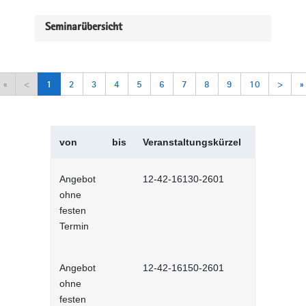
Seminarübersicht
«
<
1
2
3
4
5
6
7
8
9
10
>
»
von
bis
Veranstaltungskürzel
Veranstal
Angebot
12-42-16130-2601
Selbstman
ohne
Selbstlernh
festen
Termin
Angebot
12-42-16150-2601
Sich selbs
ohne
Selbstlernh
festen