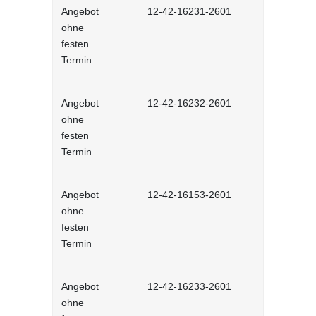
Angebot
12-42-16231-2601
Stressmana
ohne
erfolgreic
festen
meistern - 
Termin
Lernprog
Angebot
12-42-16232-2601
Resilienz -
ohne
Widerstands
festen
interaktiv
Termin
Angebot
12-42-16153-2601
Unconscious
ohne
und Stereot
festen
Lernprog
Termin
Angebot
12-42-16233-2601
Produktive
ohne
im Job - in