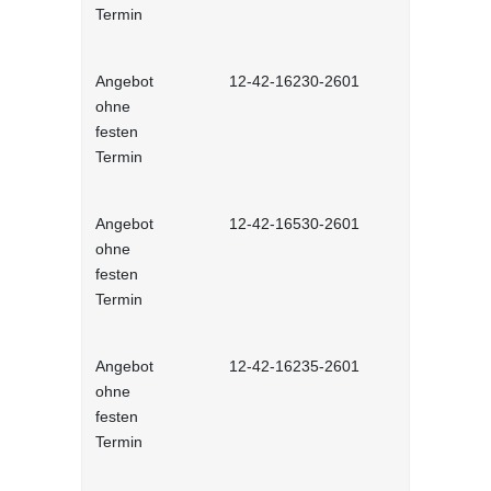
Termin
Angebot
12-42-16230-2601
Stressbewä
ohne
Selbstlernh
festen
Termin
Angebot
12-42-16530-2601
Gesunder Kö
ohne
einfache 
festen
Arbeitsplatz
Termin
Lernprog
Angebot
12-42-16235-2601
Burnout be
ohne
bewältigen 
festen
Lernprog
Termin