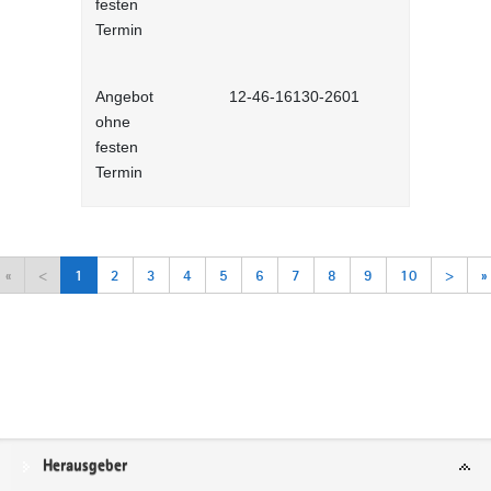
festen
Lernprog
Termin
Angebot
12-46-16130-2601
Arbeitsorga
ohne
Selbstlernh
festen
Termin
«
<
1
2
3
4
5
6
7
8
9
10
>
»
Service
Herausgeber