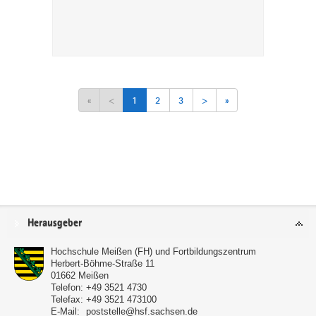
«
<
1
2
3
>
»
Service
Herausgeber
Hochschule Meißen (FH) und Fortbildungszentrum
Herbert-Böhme-Straße 11
01662
Meißen
Telefon:
+49 3521 4730
Telefax:
+49 3521 473100
E-Mail:
poststelle@hsf.sachsen.de